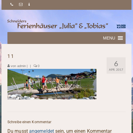
MENU
11
6
von
admin
|
|
0
APR. 2017
Schreibe einen Kommentar
Du musst
angemeldet
sein, um einen Kommentar